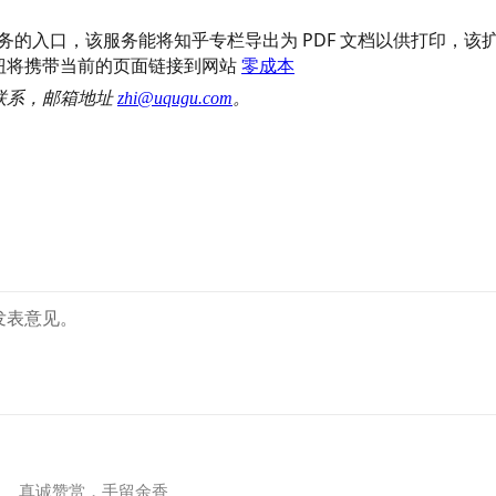
的入口，该服务能将知乎专栏导出为 PDF 文档以供打印，该
钮将携带当前的页面链接到网站
零成本
联系，邮箱地址
zhi@uqugu.com
。
发表意见。
真诚赞赏，手留余香