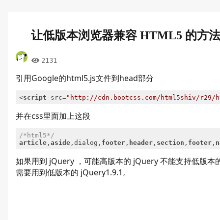
让低版本浏览器兼容 HTML5 的方
2131
引用Google的html5.js文件到head部分
<
script
src
=
"http://cdn.bootcss.com/html5shiv/r29/h
并在css里面加上这段
/*html5*/
article
,
aside
,dialog,
footer
,
header
,
section
,
footer
,
n
如果用到 jQuery ，可能高版本的 jQuery 不能支持低版本的 
需要用到低版本的 jQuery1.9.1。