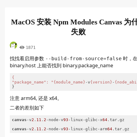
MacOS 安装 Npm Modules Canvas 
失败
1871
找找看启用参数
时，
--build-from-source=false
binary.host 上能否找到 binary.package_name
{

"package_name": "{module_name}
-v
{version}
-
{node_abi
注意 arm64, 还是 x64。
二者的差别如下
canvas
-v
2
.
11
.
2
-node-v
93
-linux-glibc-x
64
.tar.gz

canvas
-v
2
.
11
.
2
-node-v
93
-linux-glibc-arm
64